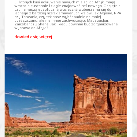
Ci, których kusi odkrywanie nowych miejsc, do Afryki mogą
wracać nieustannie i ciągle znajdować coś nowego. Obojętnie
czy na naszą egzotyczną wycieczkę wybierzemy się do
jednego z bardziej rozreklamowanych krajów, jak Algieria, RPA
czy Tanzania, czy też nasz wybór padnie na mniej
uczęszczany, ale nie mniej zachwycający Madagaskar,
Zanzibar czy Ghanę. Jak i kiedy powinna być zorganizowana
wyprawa do Afryki?…
dowiedz się więcej