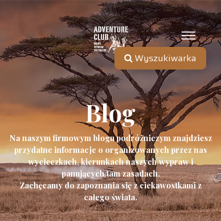
Wyszukiwarka
Blog
Na naszym firmowym blogu podróżniczym znajdziesz
przydatne informacje o organizowanych przez nas
wycieczkach, kierunkach naszych wypraw i
panujących tam zasadach.
Zachęcamy do zapoznania się z ciekawostkami z
całego świata.