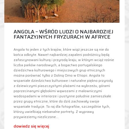
ANGOLA – WŚRÓD LUDZI O NAJBARDZIEJ
FANTAZYJNYCH FRYZURACH W AFRYCE
Angola to jeden z tych krajów, które wiąż jeszcze są nie do
końca odkryte. Nawet najbardziej zapaleni podróżnicy będą
zafascynowani kulturą i przyrodą kraju, w którym wciąż rośnie
liczba parków narodowych, a bogactwo portugalskiego
dziedzictwa kulturowego i miejscowych grup etnicznych
można porównać tylko z Doliną Omo w Etiopii. Angola to
wspaniałe dziedzictwo kulturowe i naturalne piękno przyrody
z dziewiczymi piaszczystymi plażami na wybrzeżu, górami
poprzecinanymi głębokimi wąwozami z malowniczymi
wodospadami w interiorze i pustynne południe zamieszkałe
przez grupy etniczne, które do dziś zachowały swoje
wspaniałe tradycje. To raj dla fotografów, szczególnie tych,
którzy uwielbiają niebanalne portrety. Z wyprawy
przywieziemy niezliczone…
dowiedz się więcej