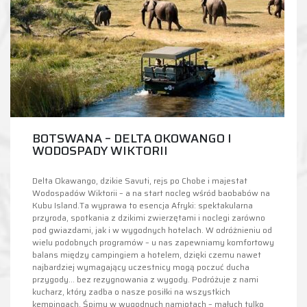
BOTSWANA – DELTA OKOWANGO I
WODOSPADY WIKTORII
Delta Okawango, dzikie Savuti, rejs po Chobe i majestat
Wodospadów Wiktorii – a na start nocleg wśród baobabów na
Kubu Island.Ta wyprawa to esencja Afryki: spektakularna
przyroda, spotkania z dzikimi zwierzętami i noclegi zarówno
pod gwiazdami, jak i w wygodnych hotelach. W odróżnieniu od
wielu podobnych programów – u nas zapewniamy komfortowy
balans między campingiem a hotelem, dzięki czemu nawet
najbardziej wymagający uczestnicy mogą poczuć ducha
przygody… bez rezygnowania z wygody. Podróżuje z nami
kucharz, który zadba o nasze posiłki na wszystkich
kempingach. Śpimy w wygodnych namiotach – małych tylko