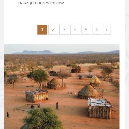
naszych uczestników.
1
2
3
4
5
6
>