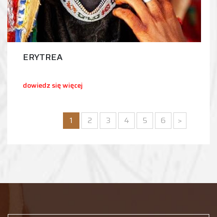
ERYTREA
dowiedz się więcej
1
2
3
4
5
6
>