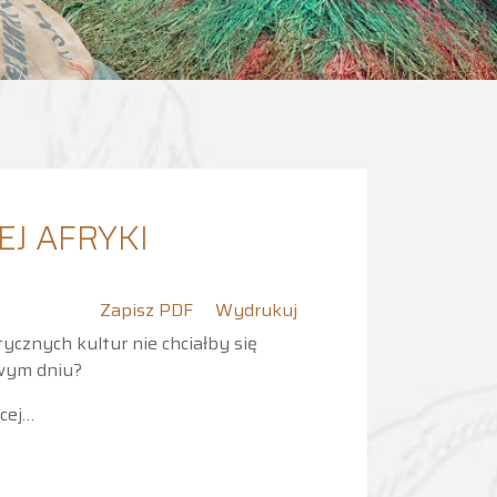
EJ AFRYKI
Zapisz PDF
Wydrukuj
cznych kultur nie chciałby się
owym dniu?
ęcej…