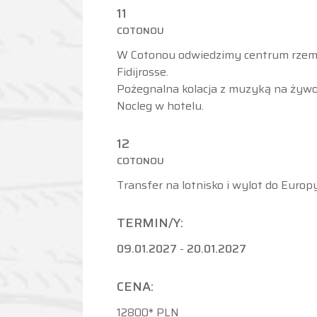
11
COTONOU
W Cotonou odwiedzimy centrum rzemio
Fidijrosse.
Pożegnalna kolacja z muzyką na żyw
Nocleg w hotelu.
12
COTONOU
Transfer na lotnisko i wylot do Europy
TERMIN/Y:
09.01.2027
-
20.01.2027
CENA:
12800* PLN