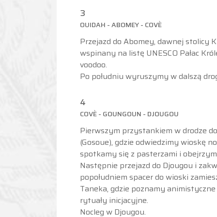
3
OUIDAH - ABOMEY - COVÈ
Przejazd do Abomey, dawnej stolicy
wspinany na listę UNESCO Pałac Króle
voodoo.
Po południu wyruszymy w dalszą drogę
4
COVÈ - GOUNGOUN - DJOUGOU
Pierwszym przystankiem w drodze d
(Gosoue), gdzie odwiedzimy wioskę n
spotkamy się z pasterzami i obejrzymy
Następnie przejazd do Djougou i zak
popołudniem spacer do wioski zamiesz
Taneka, gdzie poznamy animistyczne w
rytuały inicjacyjne.
Nocleg w Djougou.