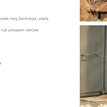
sła, targ Dantokpa i plażę
o lub pokazem tańców.
.