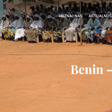
POZNAJ NAS
AKTUALNOŚ
Benin –