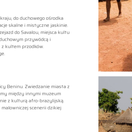
kraju, do duchowego ośrodka
je skalne i mistyczne jaskinie.
jazd do Savalou, miejsca kultu
 duchowym przywódcą i
 z kultem przodków.
ge.
licy Beninu. Zwiedzanie miasta z
dzimy między innymi muzeum
ie z kulturą afro-brazylijską.
malowniczej scenerii dzikiej