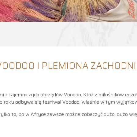
VOODOO I PLEMIONA ZACHODNI
i z tajemniczych obrzędów Voodoo. Któż z miłośników egzoty
 co roku odbywa się festiwal Voodoo, właśnie w tym wyjątk
 tylko to, bo w Afryce zawsze można zobaczyć dużo, dużo wi