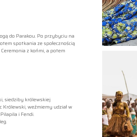
ogą do Parakou. Po przybyciu na
potem spotkania ze społecznością
j. Ceremonia z końmi, a potem
, siedziby królewskiej
ac Królewski, weźmiemy udział w
ilapila i Fendi.
eg.