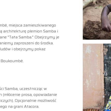
bé, miejsca zamieszkiwanego
 architekturę plemion Samba i
ane "Tata Samba." Obejrzymy je
taniemy zaproszeni do środka.
ludów i obejrzymy pokaz
w Boukoumbé.
ści Samba, uczestnicząc w
ch (młócenie prosa, opowiadanie
iczych). Opcjonalnie możliwość
ego na grani Atacora.