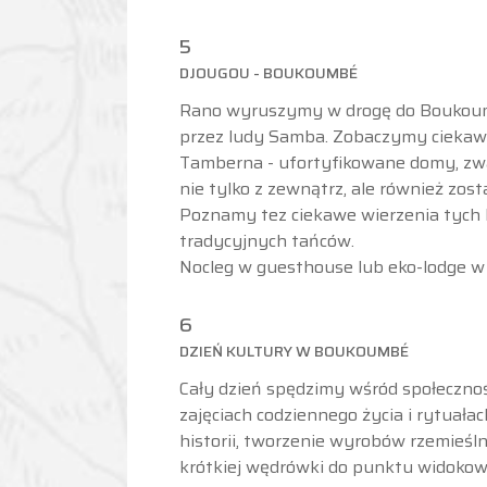
5
DJOUGOU - BOUKOUMBÉ
Rano wyruszymy w drogę do Boukoum
przez ludy Samba. Zobaczymy ciekawą
Tamberna - ufortyfikowane domy, zw
nie tylko z zewnątrz, ale również zos
Poznamy tez ciekawe wierzenia tych 
tradycyjnych tańców.
Nocleg w guesthouse lub eko-lodge 
6
DZIEŃ KULTURY W BOUKOUMBÉ
Cały dzień spędzimy wśród społeczno
zajęciach codziennego życia i rytuała
historii, tworzenie wyrobów rzemieśln
krótkiej wędrówki do punktu widokow