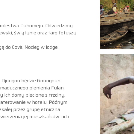
 Królestwa Dahomeju. Odwiedzimy
wski, świątynie oraz targ fetyszy
 do Covè. Nocleg w lodge.
o Djougou będzie Goungoun
omadycznego plenienia Fulan,
 ich domy plecione z trzciny.
waterowanie w hotelu. Późnym
kałej przez grupę etniczna
ierzenia jej mieszkańców i ich