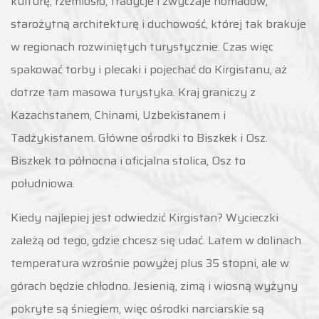
kulturę, rzemiosło, tradycje i zwyczaje nomadów,
starożytną architekturę i duchowość, której tak brakuje
w regionach rozwiniętych turystycznie. Czas więc
spakować torby i plecaki i pojechać do Kirgistanu, aż
dotrze tam masowa turystyka. Kraj graniczy z
Kazachstanem, Chinami, Uzbekistanem i
Tadżykistanem. Główne ośrodki to Biszkek i Osz.
Biszkek to północna i oficjalna stolica, Osz to
południowa.
Kiedy najlepiej jest odwiedzić Kirgistan? Wycieczki
zależą od tego, gdzie chcesz się udać. Latem w dolinach
temperatura wzrośnie powyżej plus 35 stopni, ale w
górach będzie chłodno. Jesienią, zimą i wiosną wyżyny
pokryte są śniegiem, więc ośrodki narciarskie są