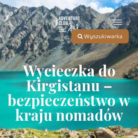
Wyszukiwarka
Wycieczka do
Kirgistanu –
bezpieczeństwo w
kraju nomadów