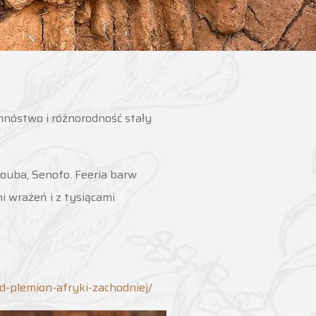
nóstwo i różnorodność stały
ouba, Senofo. Feeria barw
i wrażeń i z tysiącami
d-plemion-afryki-zachodniej/