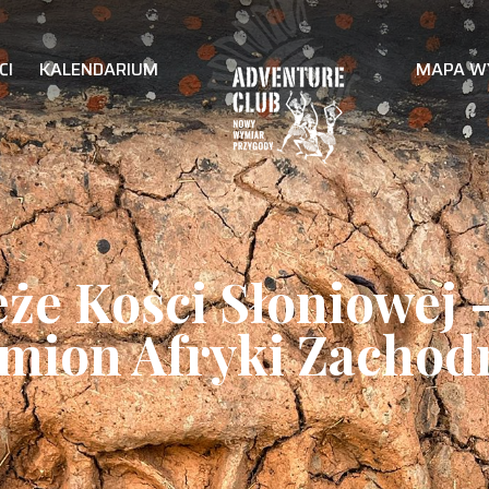
CI
KALENDARIUM
MAPA W
że Kości Słoniowej 
mion Afryki Zachod