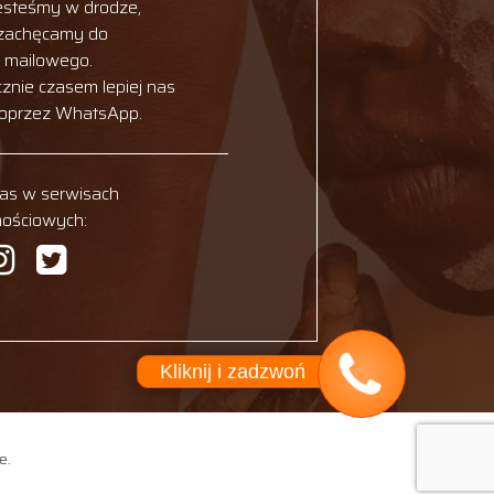
esteśmy w drodze,
 zachęcamy do
u mailowego.
cznie czasem lepiej nas
poprzez WhatsApp.
nas w serwisach
nościowych:
Kliknij i zadzwoń
e.