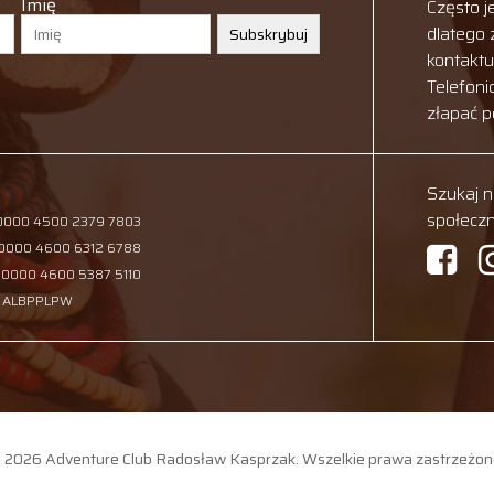
Imię
Często j
dlatego
Subskrybuj
kontakt
Telefoni
złapać 
Szukaj 
społecz
 0000 4500 2379 7803
 0000 4600 6312 6788
 0000 4600 5387 5110
: ALBPPLPW
 2026 Adventure Club Radosław Kasprzak. Wszelkie prawa zastrzeżon