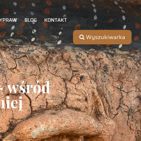
YPRAW
BLOG
KONTAKT
Wyszukiwarka
– wśród
niej