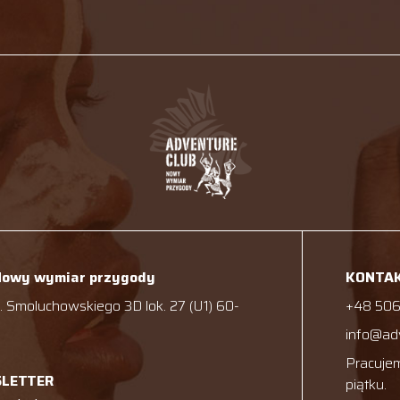
Nowy wymiar przygody
KONTA
 Smoluchowskiego 3D lok. 27 (U1) 60-
+48 506
info@ad
Pracujem
SLETTER
piątku.