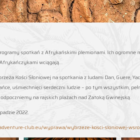
ogramy spotkań z Afrykańskimi plemionami. Ich ogromne m
z Afrykańczykami wciągają…
eża Kości Słoniowej na spotkania z ludami Dan, Guere, Yac
ańce, uśmiechnięci serdeczni ludzie – po tym wszystkim, pełn
 odpoczniemy na rajskich plażach nad Zatoką Gwinejską.
padzie 2022.
/adventure-club.eu/wyprawa/wybrzeze-kosci-sloniowej-wsro