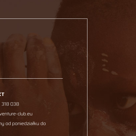
KT
 318 038
venture-club.eu
y od poniedziałku do