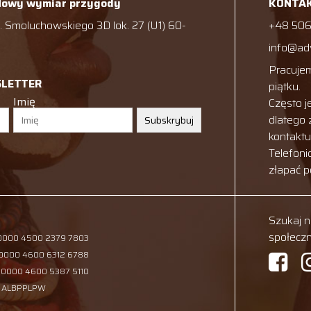
Nowy wymiar przygody
KONTA
 Smoluchowskiego 3D lok. 27 (U1) 60-
+48 506
info@ad
Pracujem
SLETTER
piątku.
Imię
Często j
dlatego
Subskrybuj
kontakt
Telefoni
złapać 
Szukaj 
społecz
 0000 4500 2379 7803
 0000 4600 6312 6788
 0000 4600 5387 5110
: ALBPPLPW