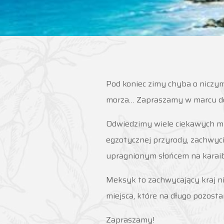
Pod koniec zimy chyba o niczym
morza… Zapraszamy w marcu d
Odwiedzimy wiele ciekawych miej
egzotycznej przyrody, zachwyci
upragnionym słońcem na karaib
Meksyk to zachwycający kraj ni
miejsca, które na długo pozos
Zapraszamy!