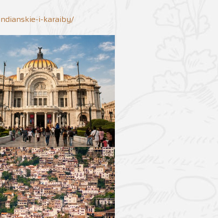
dianskie-i-karaiby/