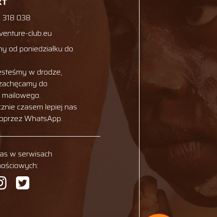
KT
 318 038
venture-club.eu
y od poniedziałku do
esteśmy w drodze,
 zachęcamy do
u mailowego.
cznie czasem lepiej nas
poprzez WhatsApp.
nas w serwisach
nościowych: