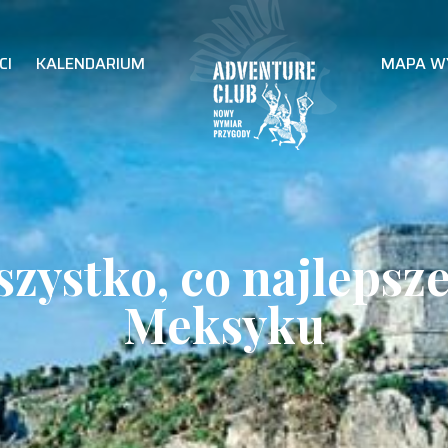
CI
KALENDARIUM
MAPA W
zystko, co najlepsz
Meksyku