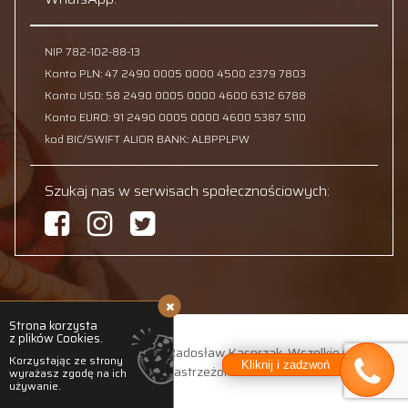
NIP 782-102-88-13
Konto PLN: 47 2490 0005 0000 4500 2379 7803
Konto USD: 58 2490 0005 0000 4600 6312 6788
Konto EURO: 91 2490 0005 0000 4600 5387 5110
kod BIC/SWIFT ALIOR BANK: ALBPPLPW
Szukaj nas w serwisach społecznościowych:
Strona korzysta
z plików Cookies.
© 2026 Adventure Club Radosław Kasprzak. Wszelkie prawa
Korzystając ze strony
Kliknij i zadzwoń
zastrzeżone.
wyrażasz zgodę na ich
używanie.