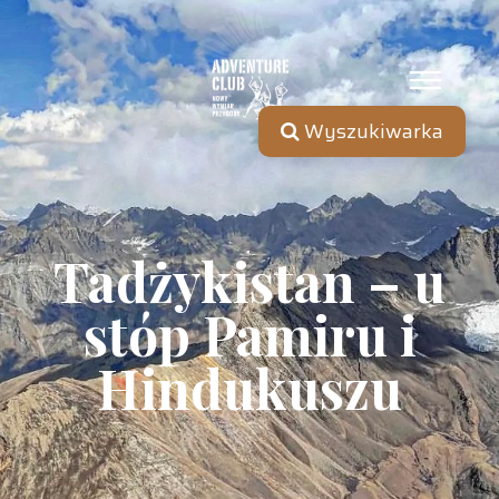
Wyszukiwarka
Tadżykistan – u
stóp Pamiru i
Hindukuszu