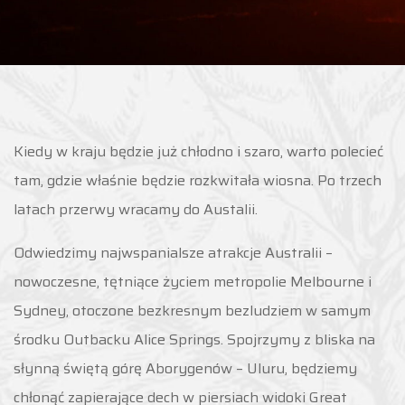
Kiedy w kraju będzie już chłodno i szaro, warto polecieć
tam, gdzie właśnie będzie rozkwitała wiosna. Po trzech
latach przerwy wracamy do Austalii.
Odwiedzimy najwspanialsze atrakcje Australii –
nowoczesne, tętniące życiem metropolie Melbourne i
Sydney, otoczone bezkresnym bezludziem w samym
środku Outbacku Alice Springs. Spojrzymy z bliska na
słynną świętą górę Aborygenów – Uluru, będziemy
chłonąć zapierające dech w piersiach widoki Great