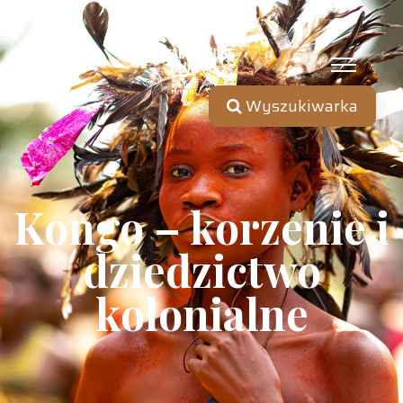
Wyszukiwarka
Kongo – korzenie i
dziedzictwo
kolonialne