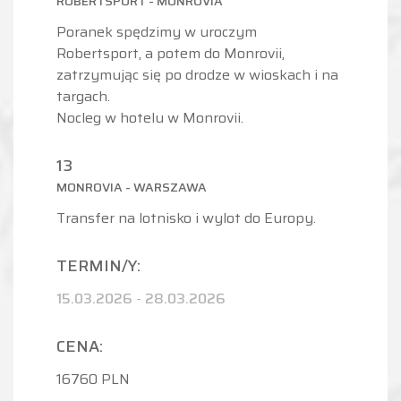
ROBERTSPORT - MONROVIA
Poranek spędzimy w uroczym
Robertsport, a potem do Monrovii,
zatrzymując się po drodze w wioskach i na
targach.
Nocleg w hotelu w Monrovii.
13
MONROVIA - WARSZAWA
Transfer na lotnisko i wylot do Europy.
TERMIN/Y:
15.03.2026
-
28.03.2026
CENA:
16760 PLN