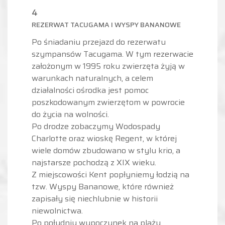
4
REZERWAT TACUGAMA I WYSPY BANANOWE
Po śniadaniu przejazd do rezerwatu
szympansów Tacugama. W tym rezerwacie
założonym w 1995 roku zwierzęta żyją w
warunkach naturalnych, a celem
działalności ośrodka jest pomoc
poszkodowanym zwierzętom w powrocie
do życia na wolności.
Po drodze zobaczymy Wodospady
Charlotte oraz wioskę Regent, w której
wiele domów zbudowano w stylu krio, a
najstarsze pochodzą z XIX wieku.
Z miejscowości Kent popłyniemy łodzią na
tzw. Wyspy Bananowe, które również
zapisały się niechlubnie w historii
niewolnictwa.
Po południu wypoczynek na plaży,