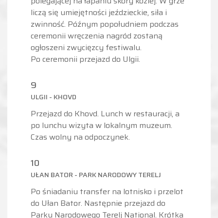
polegającej na łapaniu skóry koziej. W grze
liczą się umiejętności jeździeckie, siła i
zwinność. Późnym popołudniem podczas
ceremonii wręczenia nagród zostaną
ogłoszeni zwycięzcy festiwalu.
Po ceremonii przejazd do Ulgii.
9
ULGII - KHOVD
Przejazd do Khovd. Lunch w restauracji, a
po lunchu wizyta w lokalnym muzeum.
Czas wolny na odpoczynek.
10
UŁAN BATOR - PARK NARODOWY TERELJ
Po śniadaniu transfer na lotnisko i przelot
do Ułan Bator. Następnie przejazd do
Parku Narodowego Terelj National. Krótka