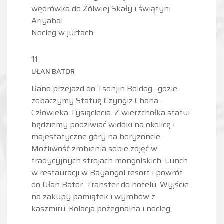
wędrówka do Żólwiej Skały i świątyni
Ariyabal.
Nocleg w jurtach.
11
UŁAN BATOR
Rano przejazd do Tsonjin Boldog , gdzie
zobaczymy Statuę Czyngiz Chana -
Człowieka Tysiąclecia. Z wierzchołka statui
będziemy podziwiać widoki na okolicę i
majestatyczne góry na horyzoncie.
Możliwość zrobienia sobie zdjęć w
tradycyjnych strojach mongolskich. Lunch
w restauracji w Bayangol resort i powrót
do Ułan Bator. Transfer do hotelu. Wyjście
na zakupy pamiątek i wyrobów z
kaszmiru. Kolacja pożegnalna i nocleg.