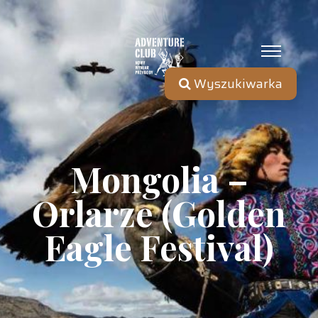
Wyszukiwarka
Mongolia –
Orlarze (Golden
Eagle Festival)