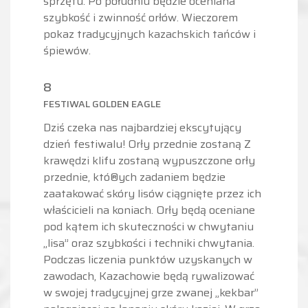
sprzętu. Po południu będzie oceniana
szybkość i zwinność orłów. Wieczorem
pokaz tradycyjnych kazachskich tańców i
śpiewów.
8
FESTIWAL GOLDEN EAGLE
Dziś czeka nas najbardziej ekscytujący
dzień festiwalu! Orły przednie zostaną Z
krawędzi klifu zostaną wypuszczone orły
przednie, któ®ych zadaniem będzie
zaatakować skóry lisów ciągnięte przez ich
właścicieli na koniach. Orły będą oceniane
pod kątem ich skuteczności w chwytaniu
„lisa” oraz szybkości i techniki chwytania.
Podczas liczenia punktów uzyskanych w
zawodach, Kazachowie będą rywalizować
w swojej tradycyjnej grze zwanej „kekbar”