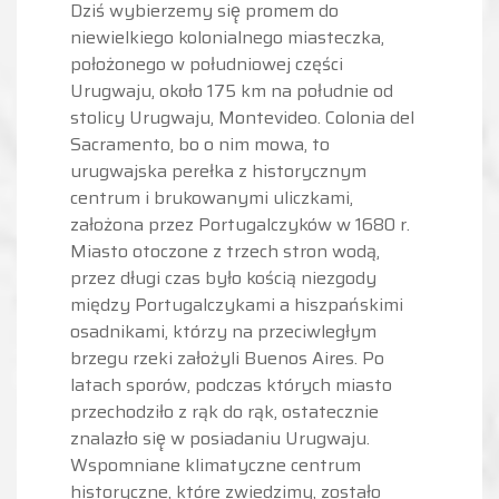
Dziś wybierzemy się̨ promem do
niewielkiego kolonialnego miasteczka,
położonego w południowej części
Urugwaju, około 175 km na południe od
stolicy Urugwaju, Montevideo. Colonia del
Sacramento, bo o nim mowa, to
urugwajska perełka z historycznym
centrum i brukowanymi uliczkami,
założona przez Portugalczyków w 1680 r.
Miasto otoczone z trzech stron wodą,
przez długi czas było kością niezgody
między Portugalczykami a hiszpańskimi
osadnikami, którzy na przeciwległym
brzegu rzeki założyli Buenos Aires. Po
latach sporów, podczas których miasto
przechodziło z rąk do rąk, ostatecznie
znalazło się̨ w posiadaniu Urugwaju.
Wspomniane klimatyczne centrum
historyczne, które zwiedzimy, zostało