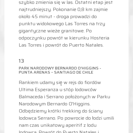
szybko zmienia się w las. Ostatni etap jest
najtrudniejszy. Pokonanie 0,8 km zajmie
około 45 minut - droga prowadzi do
punktu widokowego Las Torres na trzy
gigantyczne wieże granitowe. Po
odpoczynku powrót w kierunku Hosteria
Las Torres i powrót do Puerto Natales.
13
PARK NARODOWY BERNARDO O’HIGGINS -
PUNTA ARENAS – SANTIAGO DE CHILE
Rankiem udamy się̨ w rejs do fiordów
Ultima Esperanza u stóp lodowców
Balmaceda i Serrano położonych w Parku
Narodowym Bernardo O'Higgins.
Odbędziemy krótki trekking do ściany
lodowca Serrano. Po powrocie do łodzi umili
nam czas unikatowy aperitif z lodu
lodowca. Powrót do Puerto Natales i