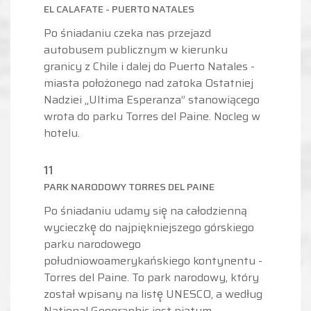
EL CALAFATE - PUERTO NATALES
Po śniadaniu czeka nas przejazd
autobusem publicznym w kierunku
granicy z Chile i dalej do Puerto Natales -
miasta położonego nad zatoka Ostatniej
Nadziei „Ultima Esperanza” stanowiącego
wrota do parku Torres del Paine. Nocleg w
hotelu.
11
PARK NARODOWY TORRES DEL PAINE
Po śniadaniu udamy się̨ na całodzienną
wycieczkę̨ do najpiękniejszego górskiego
parku narodowego
południowoamerykańskiego kontynentu -
Torres del Paine. To park narodowy, który
został wpisany na listę̨ UNESCO, a według
National Geographic jest piątym