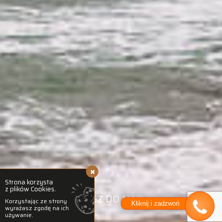
Strona korzysta
z plików Cookies.
NAPISZ DO NAS →
Korzystając ze strony
Kliknij i zadzwoń
wyrażasz zgodę na ich
używanie.