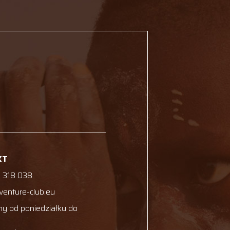
KT
 318 038
venture-club.eu
y od poniedziałku do