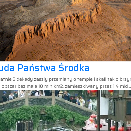
 cuda Państwa Środka
tatnie 3 dekady zaszły przemiany o tempie i skali tak olbrz
ny obszar bez mała 10 mln km2, zamieszkiwany przez 1,4 mld