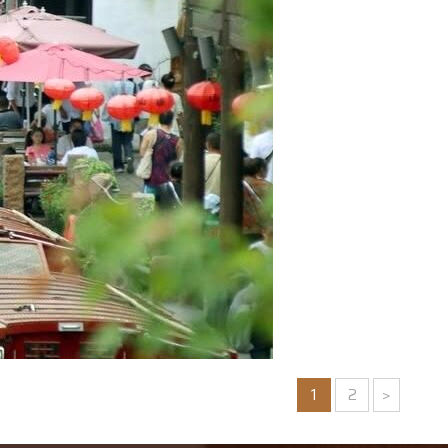
1
2
>