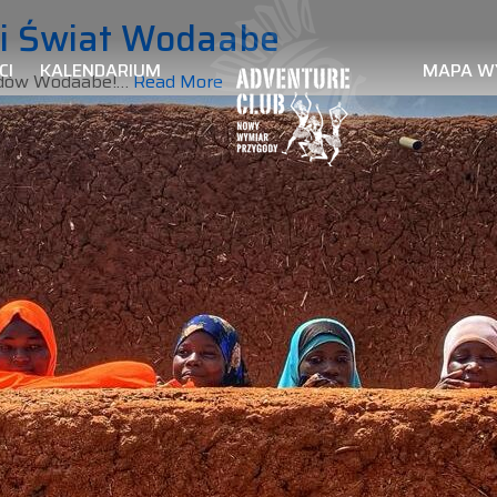
li Świat Wodaabe
CI
KALENDARIUM
MAPA W
madów Wodaabe!…
Read More