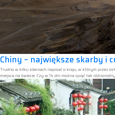
Chiny – największe skarby i
Trudno w kilku zdaniach napisać o kraju, w którym przez os
miejsca na świecie. Czy w 14 dni można spiąć tak różnorod