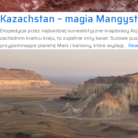
Kazachstan – magia Mangys
Ekspedycja przez najbardziej surrealistyczne krajobrazy Az
zachodnim krańcu kraju, to zupełnie inny świat. Surowe pust
przypominające planetę Mars i kaniony, które wydają…
Rea