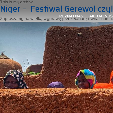
This is my archive
Niger – Festiwal Gerewol czy
POZNAJ NAS
AKTUALNOŚ
Zapraszamy na wielką wyprawę przez Saharę i świat no