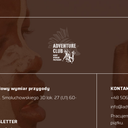
Nowy wymiar przygody
KONTA
 Smoluchowskiego 3D lok. 27 (U1) 60-
+48 506
info@ad
Pracujem
SLETTER
piątku.