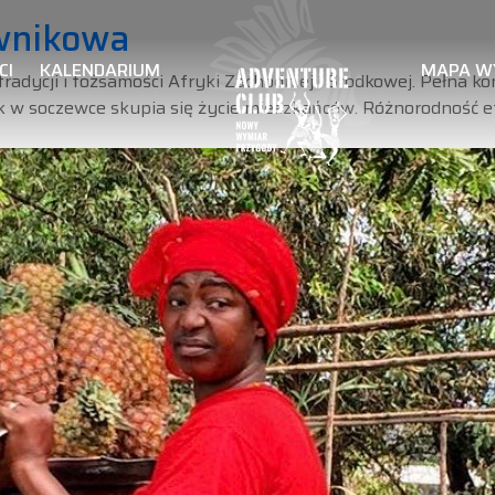
wnikowa
CI
KALENDARIUM
MAPA W
radycji i tożsamości Afryki Zachodniej i Środkowej. Pełna ko
jak w soczewce skupia się życie mieszkańców. Różnorodność e