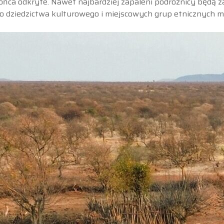
 końca odkryte. Nawet najbardziej zapaleni podróżnicy będą 
o dziedzictwa kulturowego i miejscowych grup etnicznych m