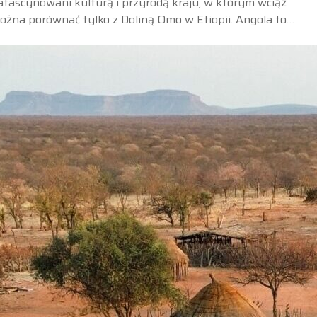
zafascynowani kulturą i przyrodą kraju, w którym wciąż
ożna porównać tylko z Doliną Omo w Etiopii. Angola to…