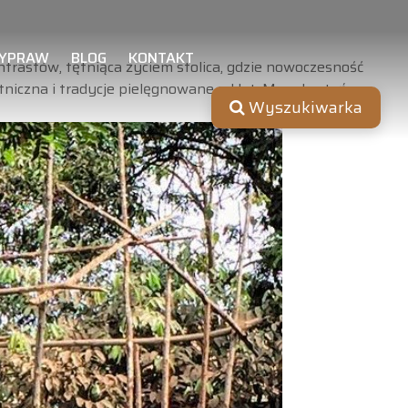
YPRAW
BLOG
KONTAKT
ntrastów, tętniąca życiem stolica, gdzie nowoczesność
tniczna i tradycje pielęgnowane od lat. Muzyka, tańce,
Wyszukiwarka