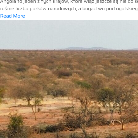
Angola to jeden z tych krajów, które wiąż jeszcze są nie do
rośnie liczba parków narodowych, a bogactwo portugalskieg
Read More