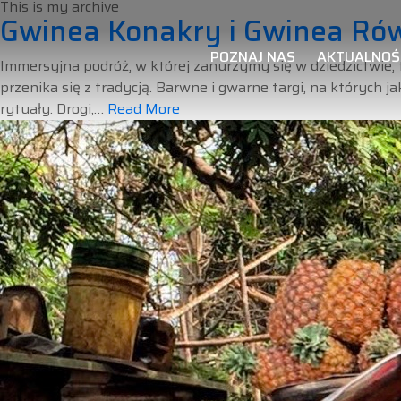
This is my archive
Gwinea Konakry i Gwinea Ró
POZNAJ NAS
AKTUALNOŚ
Immersyjna podróż, w której zanurzymy się w dziedzictwie, t
przenika się z tradycją. Barwne i gwarne targi, na których 
rytuały. Drogi,…
Read More