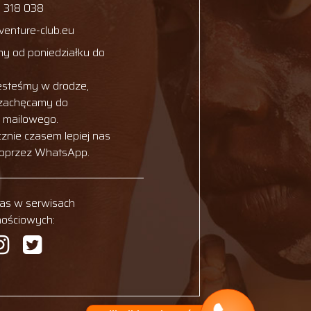
 318 038
venture-club.eu
y od poniedziałku do
esteśmy w drodze,
 zachęcamy do
u mailowego.
cznie czasem lepiej nas
poprzez WhatsApp.
nas w serwisach
nościowych: