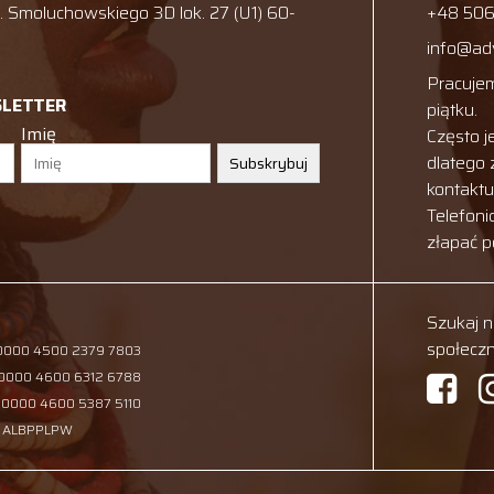
 Smoluchowskiego 3D lok. 27 (U1) 60-
+48 506
info@ad
Pracujem
SLETTER
piątku.
Imię
Często j
dlatego
Subskrybuj
kontakt
Telefoni
złapać 
Szukaj 
społecz
 0000 4500 2379 7803
 0000 4600 6312 6788
 0000 4600 5387 5110
: ALBPPLPW