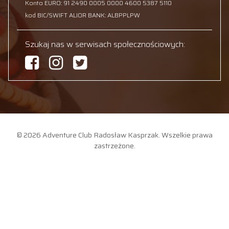
Konto EURO: 91 2490 0005 0000 4600 5387 5110
kod BIC/SWIFT ALIOR BANK: ALBPPLPW
Szukaj nas w serwisach społecznościowych:
© 2026 Adventure Club Radosław Kasprzak. Wszelkie prawa
zastrzeżone.