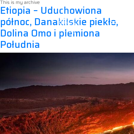
This is my archive
Etiopia – Uduchowiona
północ, Danakilskie piekło,
Dolina Omo i plemiona
Południa