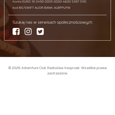
Konto EURO: 91 2490 0005 0000 4600 5387 5110
kod BIC/SWIFT ALIOR BANK: ALBPPLPW
Szukaj nas w serwisach społecznościowych:
© 2026 Adventure Club Radosław Kasprzak. Wszelkie prawa
zastrzeżone.